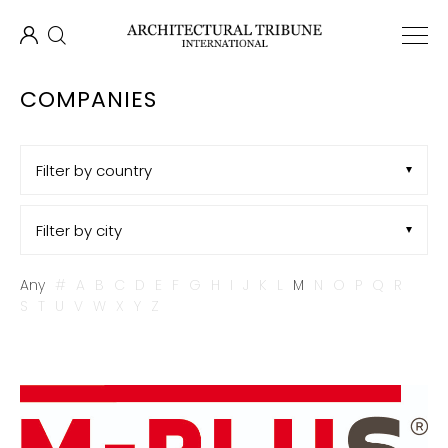
COMPANIES
Filter by country
Filter by city
Any
#
A
B
C
D
E
F
G
H
I
J
K
L
M
N
O
P
Q
R
S
T
U
V
W
X
Y
Z